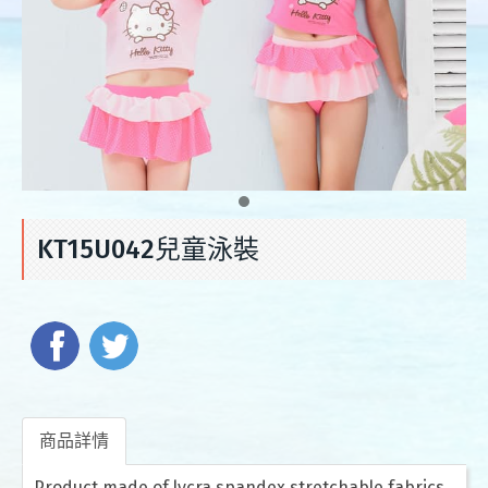
KT15U042兒童泳裝
商品詳情
Product made of lycra spandex stretchable fabrics,