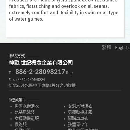
fabrics, flatstiching and overlook on all seams,
extremely comfort and flexibility in swim or all type
of water games.
繁體
English
聯絡方式
神爵.世紀概念企業有限公司
886-2-28098217
Tel.
Rep.
Fax. (8862) 2809-8224
新北市淡水區中正東路2段69之8號9樓
服務項目
男潛水衝浪衣
女潛水衝浪衣
比基尼泳裝
男運動機能服
女運動機能服
腳踏車車衣
慢跑服
孩童青少年