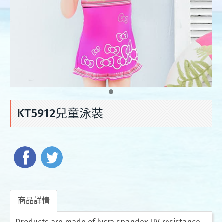
KT5912兒童泳裝
商品詳情
Products are made of lycra spandex UV resistance