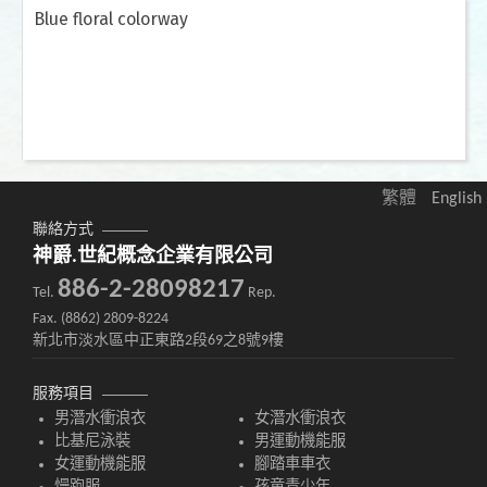
Blue floral colorway
繁體
English
聯絡方式
神爵.世紀概念企業有限公司
886-2-28098217
Tel.
Rep.
Fax. (8862) 2809-8224
新北市淡水區中正東路2段69之8號9樓
服務項目
男潛水衝浪衣
女潛水衝浪衣
比基尼泳裝
男運動機能服
女運動機能服
腳踏車車衣